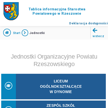
Tablica informacyjna Starostwa
Powiatowego w Rzeszowie
Deklaracja dostępności
Start
Jednostki
wstecz
Jednostki Organizacyjne Powiatu
Rzeszowskiego
LICEUM
OGÓLNOKSZTAŁCĄCE
W DYNOWIE
ZESPÓŁ SZKÓŁ